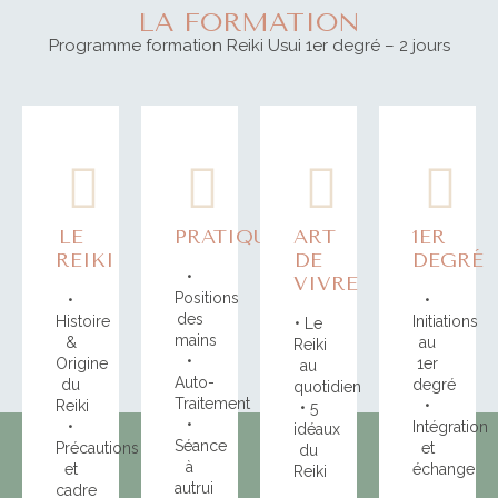
LA FORMATION
Programme formation Reiki Usui 1er degré – 2 jours
LE
PRATIQUE
ART
1ER
REIKI
DE
DEGRÉ
•
VIVRE
Positions
•
•
des
Histoire
Initiations
• Le
mains
&
au
Reiki
•
Origine
1er
au
Auto-
du
degré
quotidien
Traitement
Reiki
•
• 5
•
•
Intégration
idéaux
Séance
Précautions
et
du
à
et
échange
Reiki
autrui
cadre