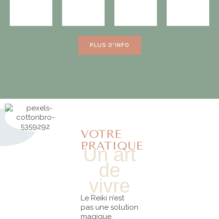
PLUS D'INFO
VOTRE
PRATIQUE
Un art
de
vivre
Le Reiki n’est
pas une solution
magique.